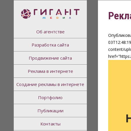
https://www.bestswisswatch.xyz/
Рекл
ГИГАНТ МЕДИА
Реклама в Интернете
Об агентстве
Опубликован
03T12:48:19
Разработка сайта
content/upl
href="https
Продвижение сайта
Реклама в интернете
Создание рекламы в интернете
Портфолио
Публикации
Контакты