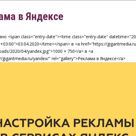
ама в Яндексе
о <span class="entry-date"><time class="entry-date" datetime="20
+03:00">03.04.2020</time></span> в <a href="https://gigantmedia.r
oads/2020/04/yandex.jpg">1000 × 750</a> в <a
://gigantmedia.ru/yandex/" rel="gallery">Реклама в Яндексе</a>