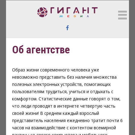
https://www.bestswisswatch.xyz/
ГИГАНТ МЕДИА
Реклама в Интернете
Об агентстве
Образ жизни современного человека уже
невозможно представить без наличия множества
полезных электронных устройств, помогающих
пользователям трудиться, учиться и отдыхать с
комфортом. Статистические данные говорят о том,
что люди проводят в интернете четвертую часть
своей жизни! В среднем каждый взрослый
представитель населения ежедневно тратит почти 6
часов на взаимодействие с контентом всемирной
паутины со своего компьютера и мобильного