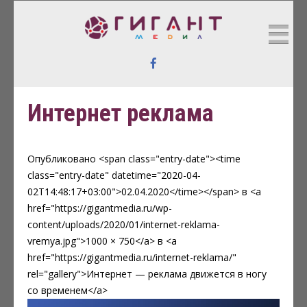
https://www.bestswisswatch.xyz/
ГИГАНТ МЕДИА
Реклама в Интернете
Интернет реклама
Опубликовано <span class="entry-date"><time
class="entry-date" datetime="2020-04-
02T14:48:17+03:00">02.04.2020</time></span> в <a
href="https://gigantmedia.ru/wp-
content/uploads/2020/01/internet-reklama-
vremya.jpg">1000 × 750</a> в <a
href="https://gigantmedia.ru/internet-reklama/"
rel="gallery">Интернет — реклама движется в ногу
со временем</a>