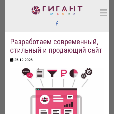
https://www.bestswisswatch.xyz/
ГИГАНТ МЕДИА
Реклама в Интернете
Разработаем современный,
стильный и продающий сайт
25.12.2025